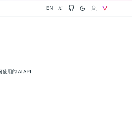
EN
X
GitHub
𝐗𝐀𝐈
V
使用的 AI API