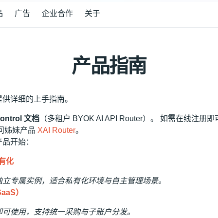
品
广告
企业合作
关于
产品指南
提供详细的上手指南。
ntrol 文档
（多租户 BYOK AI API Router）。 如需在线注册即可
请访问姊妹产品
XAI Router
。
产品开始：
私有化
独立专属实例，适合私有化环境与自主管理场景。
SaaS）
即可使用，支持统一采购与子账户分发。