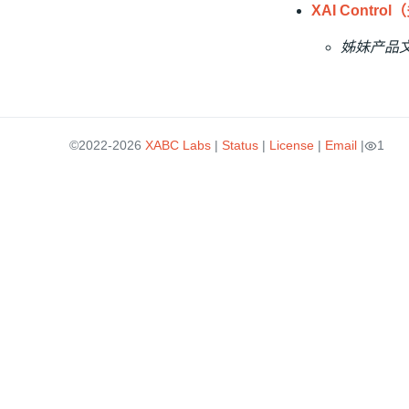
XAI Control
姊妹产品
©2022-2026
XABC Labs
|
Status
|
License
|
Email
|
1