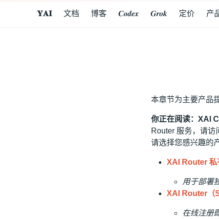
𝐘𝐀𝐈
文档
博客
𝑪𝒐𝒅𝒆𝒙
𝑮𝒓𝒐𝒌
定价
产
本章节为主要产品
你正在阅读：XAI Co
Router 服务，
请选择您感兴趣的
XAI Router 
用于部署
XAI Router（
在线注册