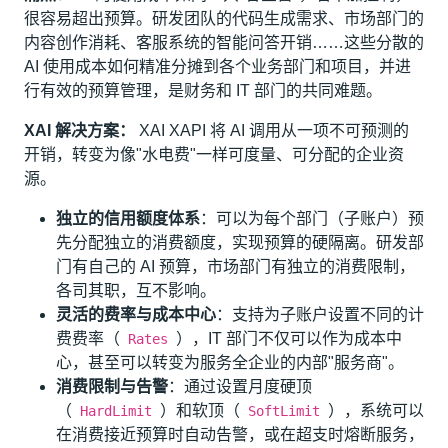
很容易超出预算。研发团队的代码生成需求、市场部门的
内容创作消耗、客服系统的智能问答开销……这些分散的
AI 使用成本如何精准分摊到各个业务部门和项目，并进
行有效的预算管理，是财务和 IT 部门的共同难题。
XAI 解决方案：
XAI XAPI 将 AI 调用从一项不可预测的
开销，转变为像"水电费"一样可度量、可分配的企业资
源。
独立的信用额度体系
：可以为每个部门（子账户）预
先分配独立的消费额度，实现预算的硬隔离。研发部
门有自己的 AI 预算，市场部门有独立的消费限制，
各司其职，互不影响。
灵活的费率与成本中心
：支持为子账户设置不同的计
费费率（
），IT 部门不仅可以作为成本中
Rates
心，甚至可以转变为服务全企业的内部"服务商"。
消费限制与告警
：通过设置月度硬顶
（
）和软顶（
），系统可以
HardLimit
SoftLimit
在消费接近预算时自动告警，或在超支时熔断服务，